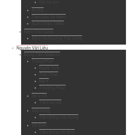
Gối trẻ em
Áo Gối
Tấm Bảo Vệ Nệm
Ruột Chăn / Mền
Nệm Thú Cưng
Đệm Và Giường Thú Cưng
Nguyên Vật Liệu
Bông Tấm Malloon
Trang Phục
Ngoài Trời
Thể Thao
Nội Y
Thường Phục
Xe Ô Tô
Tấm Lót Xe
Xây Dựng
Tấm Bông Xây Dựng
Vệ Sinh
Tấm Bông Vệ Sinh