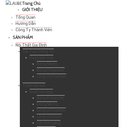
Trang Chủ
GIỚI THIỆU
Tổng Quan
Hướng Dẫn
Công Ty Thành Viên
SẢN PHẨM
Nội Thất Gia Đình
Gối Tựa Trang Trí
Ruột Gối Tựa
Bông Micro
Bông Polyester
Lông Vũ Feather
Chăn-Ga-Gối
Ruột Gối Ngủ
Bông Polyester
Bông Micro
Lông vũ Feather
Lông vũ Down
Gối tính năng