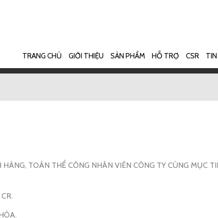
TRANG CHỦ
GIỚI THIỆU
SẢN PHẨM
HỖ TRỢ
CSR
TIN
H HÀNG, TOÀN THỂ CÔNG NHÂN VIÊN CÔNG TY CÙNG MỤC TI
CR.
HÓA.