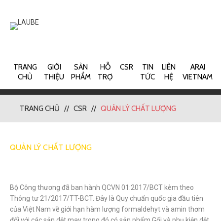
TRANG
GIỚI
SẢN
HỖ
CSR
TIN
LIÊN
ARAI
CHỦ
THIỆU
PHẨM
TRỢ
TỨC
HỆ
VIETNAM
TRANG CHỦ
CSR
QUẢN LÝ CHẤT LƯỢNG
QUẢN LÝ CHẤT LƯỢNG
Bộ Công thương đã ban hành QCVN 01:2017/BCT kèm theo
Thông tư 21/2017/TT-BCT.
Đây là Quy chuẩn quốc gia đầu tiên
của Việt Nam về giới hạn hàm lượng formaldehyt và amin thơm
đối với các sản dệt may trong đó có sản phẩm Gối và phụ kiện dệt